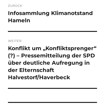
Beitragsnavigation
ZURÜCK
Infosammlung Klimanotstand
Vorheriger
Beitrag:
Hameln
WEITER
Konflikt um „Konfliktsprenger“
Nächster
Beitrag:
(?) – Pressemitteilung der SPD
über deutliche Aufregung in
der Elternschaft
Halvestorf/Haverbeck