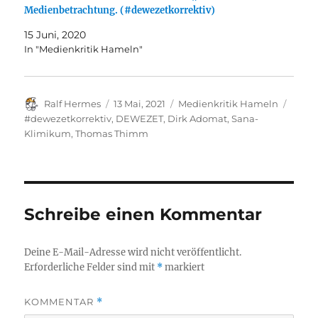
Medienbetrachtung. (#dewezetkorrektiv)
15 Juni, 2020
In "Medienkritik Hameln"
Autor
Veröffentlicht
Kategorien
Schla
Ralf Hermes
13 Mai, 2021
Medienkritik Hameln
am
#dewezetkorrektiv
,
DEWEZET
,
Dirk Adomat
,
Sana-
Klimikum
,
Thomas Thimm
Schreibe einen Kommentar
Deine E-Mail-Adresse wird nicht veröffentlicht.
Erforderliche Felder sind mit
*
markiert
KOMMENTAR
*