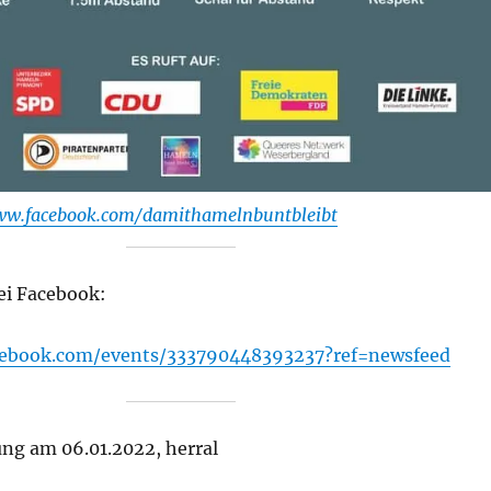
ww.facebook.com/damithamelnbuntbleibt
ei Facebook:
cebook.com/events/333790448393237?ref=newsfeed
g am 06.01.2022, herral