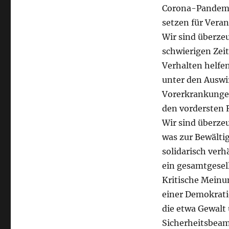
Corona-Pandemie
setzen für Vera
Wir sind überzeu
schwierigen Zei
Verhalten helfen
unter den Auswi
Vorerkrankungen 
den vordersten 
Wir sind überzeu
was zur Bewälti
solidarisch verh
ein gesamtgesell
Kritische Meinu
einer Demokratie
die etwa Gewalt
Sicherheitsbeam