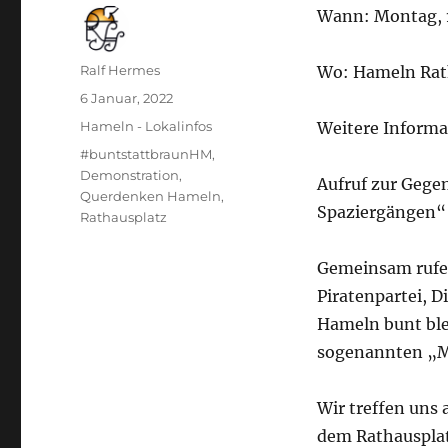
Wann: Montag, 1
Autor
Ralf Hermes
Wo: Hameln Rat
Veröffentlicht
6 Januar, 2022
am
Kategorien
Hameln - Lokalinfos
Weitere Informa
Schlagwörter
#buntstattbraunHM
,
Demonstration
,
Aufruf zur Geg
Querdenken Hameln
,
Spaziergängen“
Rathausplatz
Gemeinsam rufen
Piratenpartei, 
Hameln bunt ble
sogenannten „M
Wir treffen uns
dem Rathausplat