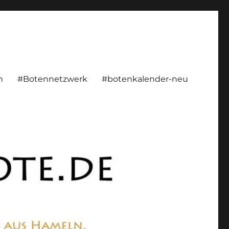
rsönlich, konstruktiv
n
#Botennetzwerk
#botenkalender-neu