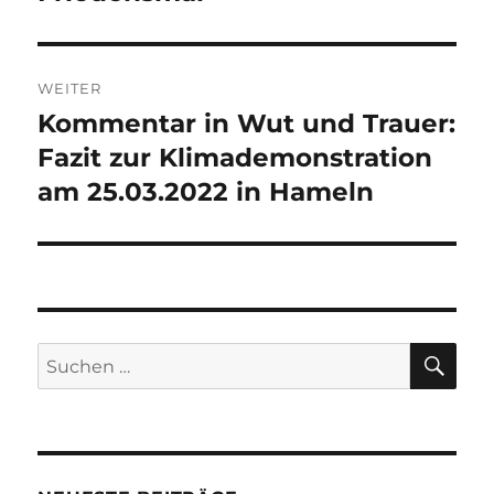
WEITER
Kommentar in Wut und Trauer:
Nächster
Beitrag:
Fazit zur Klimademonstration
am 25.03.2022 in Hameln
SU
Suchen
nach: