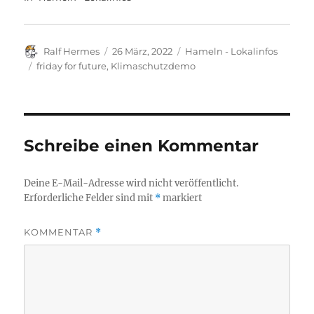
Autor
Veröffentlicht
Kategorien
Ralf Hermes
26 März, 2022
Hameln - Lokalinfos
am
Schlagwörter
friday for future
,
Klimaschutzdemo
Schreibe einen Kommentar
Deine E-Mail-Adresse wird nicht veröffentlicht.
Erforderliche Felder sind mit
*
markiert
KOMMENTAR
*