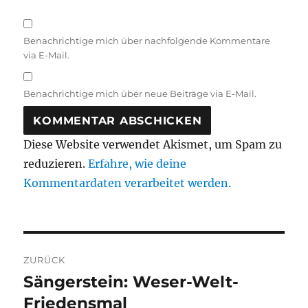
Benachrichtige mich über nachfolgende Kommentare
via E-Mail.
Benachrichtige mich über neue Beiträge via E-Mail.
Diese Website verwendet Akismet, um Spam zu
reduzieren.
Erfahre, wie deine
Kommentardaten verarbeitet werden.
Beitragsnavigation
ZURÜCK
Sängerstein: Weser-Welt-
Vorheriger
Beitrag:
Friedensmal