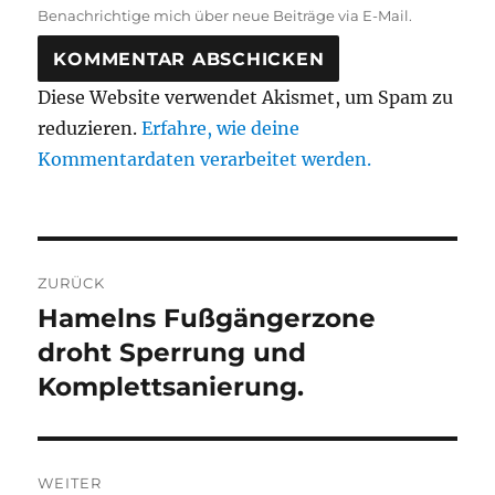
Benachrichtige mich über neue Beiträge via E-Mail.
Diese Website verwendet Akismet, um Spam zu
reduzieren.
Erfahre, wie deine
Kommentardaten verarbeitet werden.
Beitragsnavigation
ZURÜCK
Hamelns Fußgängerzone
Vorheriger
Beitrag:
droht Sperrung und
Komplettsanierung.
WEITER