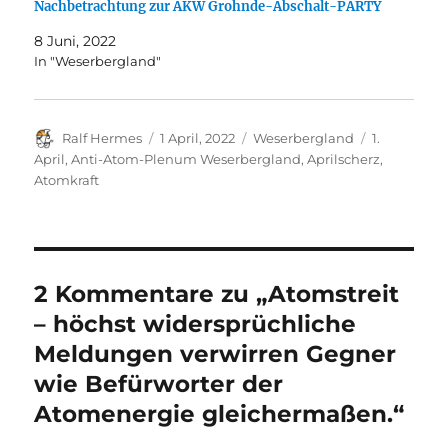
Nachbetrachtung zur AKW Grohnde-Abschalt-PARTY
8 Juni, 2022
In "Weserbergland"
Autor
Veröffentlicht
Kategorien
Schlagwört
Ralf Hermes
1 April, 2022
Weserbergland
1.
am
April
,
Anti-Atom-Plenum Weserbergland
,
Aprilscherz
,
Atomkraft
2 Kommentare zu „Atomstreit
– höchst widersprüchliche
Meldungen verwirren Gegner
wie Befürworter der
Atomenergie gleichermaßen.“