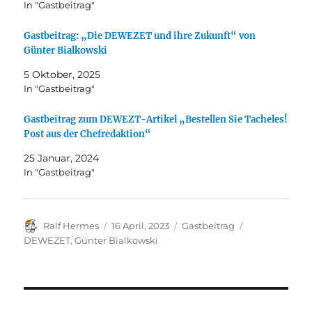
In "Gastbeitrag"
Gastbeitrag: „Die DEWEZET und ihre Zukunft“ von
Günter Bialkowski
5 Oktober, 2025
In "Gastbeitrag"
Gastbeitrag zum DEWEZT-Artikel „Bestellen Sie Tacheles!
Post aus der Chefredaktion“
25 Januar, 2024
In "Gastbeitrag"
Autor
Veröffentlicht
Kategorien
Schlagwörter
Ralf Hermes
16 April, 2023
Gastbeitrag
am
DEWEZET
,
Günter Bialkowski