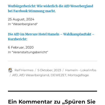
Wutbürgerbericht: Wie widerlich die AfD Weserbergland
bei Facebook Stimmung macht.
25 August, 2024
In "Weserbergland"
Die AfD im Mercure Hotel Hameln – Wahlkampfauftakt –
Kurzbericht:
6 Februar, 2020
In "Veranstaltungsbericht"
Autor
Veröffentlicht
Kategorien
Ralf Hermes
5 Oktober, 2023
Hameln - Lokalinfos
am
Schlagwörter
AfD
,
AfD Weserbergland
,
DEWEZET
,
Montagsfrage
Ein Kommentar zu „Spüren Sie