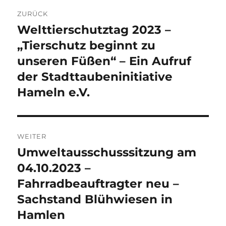
Beitragsnavigation
ZURÜCK
Welttierschutztag 2023 –
Vorheriger
Beitrag:
„Tierschutz beginnt zu
unseren Füßen“ – Ein Aufruf
der Stadttaubeninitiative
Hameln e.V.
WEITER
Umweltausschusssitzung am
Nächster
Beitrag:
04.10.2023 –
Fahrradbeauftragter neu –
Sachstand Blühwiesen in
Hamlen