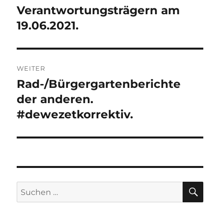
Verantwortungsträgern am
19.06.2021.
WEITER
Rad-/Bürgergartenberichte
Nächster
Beitrag:
der anderen.
#dewezetkorrektiv.
SU
Suchen
nach: