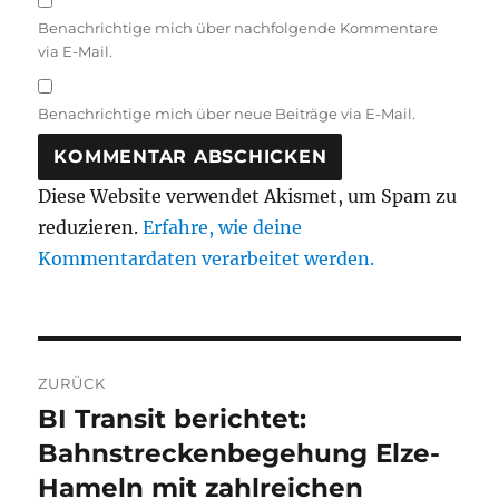
Benachrichtige mich über nachfolgende Kommentare
via E-Mail.
Benachrichtige mich über neue Beiträge via E-Mail.
Diese Website verwendet Akismet, um Spam zu
reduzieren.
Erfahre, wie deine
Kommentardaten verarbeitet werden.
Beitragsnavigation
ZURÜCK
BI Transit berichtet:
Vorheriger
Beitrag:
Bahnstreckenbegehung Elze-
Hameln mit zahlreichen