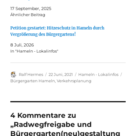
17 September, 2025
Ähnlicher Beitrag
Petition gestartet: Hitzeschutz in Hameln durch
Vergrößerung des Bürgergartens!
8 Juli, 2026
In "Hameln - Lokalinfos"
Autor
Veröffentlicht
Kategorien
Schla
Ralf Hermes
22 Juni, 2021
Hameln - Lokalinfos
am
Bürgergarten Hameln
,
Verkehrsplanung
4 Kommentare zu
„Radwegfreigabe und
Bürgergarten(neu)gestaltung