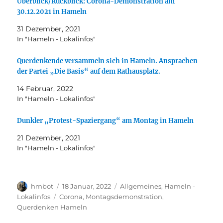
Überblick/Rückblick: Corona-Demonstration am
30.12.2021 in Hameln
31 Dezember, 2021
In "Hameln - Lokalinfos"
Querdenkende versammeln sich in Hameln. Ansprachen
der Partei „Die Basis“ auf dem Rathausplatz.
14 Februar, 2022
In "Hameln - Lokalinfos"
Dunkler „Protest-Spaziergang“ am Montag in Hameln
21 Dezember, 2021
In "Hameln - Lokalinfos"
Autor
Veröffentlicht
Kategorien
hmbot
18 Januar, 2022
Allgemeines
,
Hameln -
am
Schlagwörter
Lokalinfos
Corona
,
Montagsdemonstration
,
Querdenken Hameln