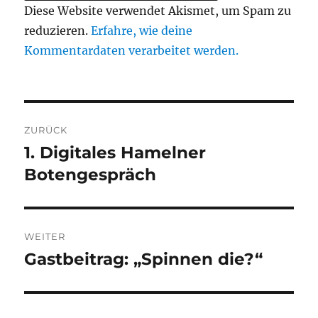
Diese Website verwendet Akismet, um Spam zu
reduzieren.
Erfahre, wie deine
Kommentardaten verarbeitet werden.
Beitragsnavigation
ZURÜCK
1. Digitales Hamelner
Vorheriger
Beitrag:
Botengespräch
WEITER
Gastbeitrag: „Spinnen die?“
Nächster
Beitrag: