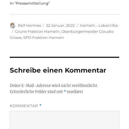
In "Pressemitteilung"
Autor
Veröffentlicht
Kategorien
Ralf Hermes
22 Januar, 2022
Hameln - Lokalinfos
am
Schlagwörter
Grüne Fraktion Hameln
,
Oberbürgermeister Claudio
Griese
,
SPD Fraktion Hameln
Schreibe einen Kommentar
Deine E-Mail-Adresse wird nicht veröffentlicht.
Erforderliche Felder sind mit
*
markiert
KOMMENTAR
*