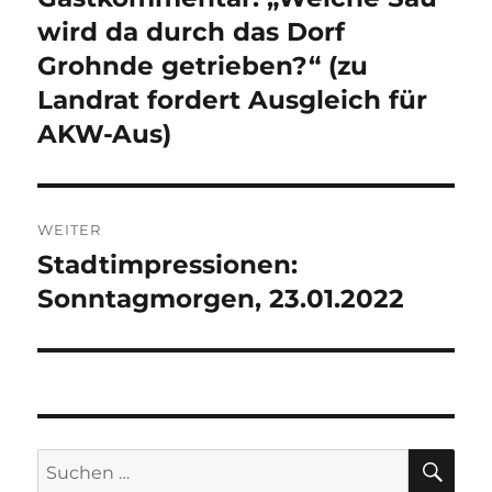
Beitrag:
wird da durch das Dorf
Grohnde getrieben?“ (zu
Landrat fordert Ausgleich für
AKW-Aus)
WEITER
Stadtimpressionen:
Nächster
Beitrag:
Sonntagmorgen, 23.01.2022
SU
Suchen