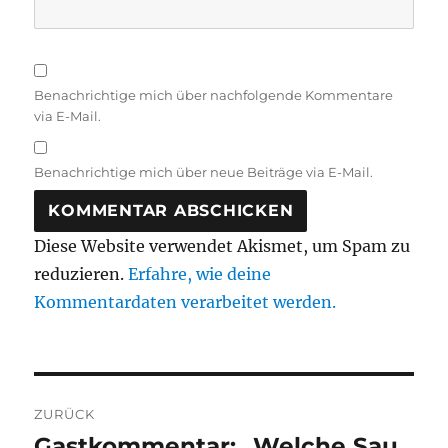
Benachrichtige mich über nachfolgende Kommentare
via E-Mail.
Benachrichtige mich über neue Beiträge via E-Mail.
Diese Website verwendet Akismet, um Spam zu
reduzieren.
Erfahre, wie deine
Kommentardaten verarbeitet werden.
Beitragsnavigation
ZURÜCK
Gastkommentar: „Welche Sau
Vorheriger