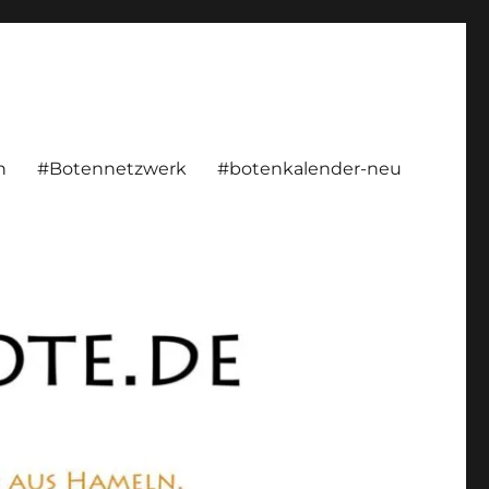
rsönlich, konstruktiv
n
#Botennetzwerk
#botenkalender-neu