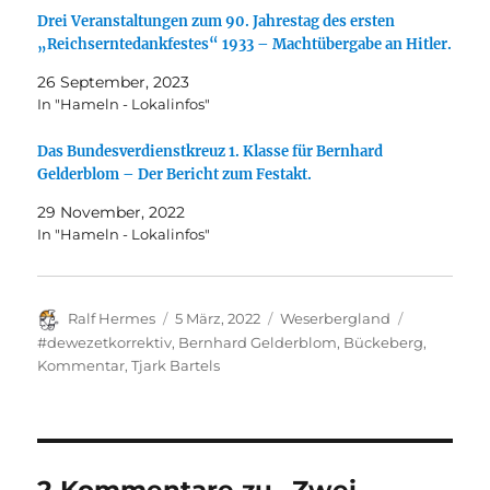
Drei Veranstaltungen zum 90. Jahrestag des ersten
„Reichserntedankfestes“ 1933 – Machtübergabe an Hitler.
26 September, 2023
In "Hameln - Lokalinfos"
Das Bundesverdienstkreuz 1. Klasse für Bernhard
Gelderblom – Der Bericht zum Festakt.
29 November, 2022
In "Hameln - Lokalinfos"
Autor
Veröffentlicht
Kategorien
Schlagwört
Ralf Hermes
5 März, 2022
Weserbergland
am
#dewezetkorrektiv
,
Bernhard Gelderblom
,
Bückeberg
,
Kommentar
,
Tjark Bartels
2 Kommentare zu „Zwei