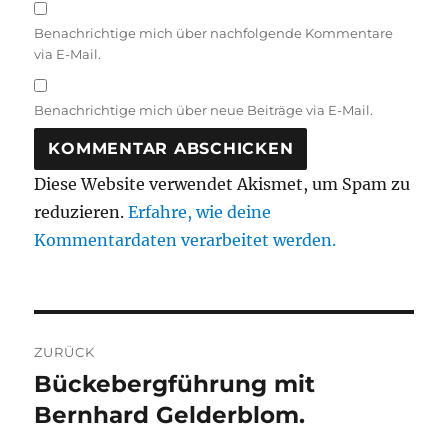
Benachrichtige mich über nachfolgende Kommentare
via E-Mail.
Benachrichtige mich über neue Beiträge via E-Mail.
Diese Website verwendet Akismet, um Spam zu
reduzieren.
Erfahre, wie deine
Kommentardaten verarbeitet werden.
Beitragsnavigation
ZURÜCK
Bückebergführung mit
Vorheriger
Beitrag:
Bernhard Gelderblom.