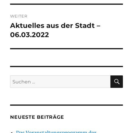
WEITER
Aktuelles aus der Stadt –
Nächster
Beitrag:
06.03.2022
SU
Suchen
nach:
NEUESTE BEITRÄGE
Das Veranstaltungsprogramm der