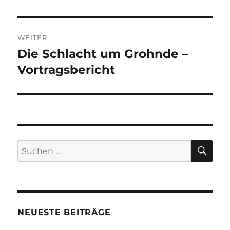
WEITER
Die Schlacht um Grohnde –
Nächster
Beitrag:
Vortragsbericht
SU
Suchen
nach:
NEUESTE BEITRÄGE