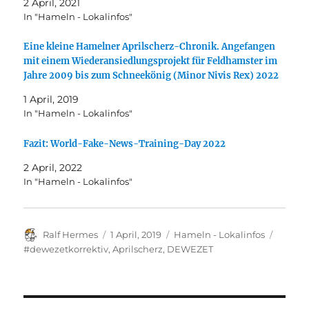
2 April, 2021
In "Hameln - Lokalinfos"
Eine kleine Hamelner Aprilscherz-Chronik. Angefangen
mit einem Wiederansiedlungsprojekt für Feldhamster im
Jahre 2009 bis zum Schneekönig (Minor Nivis Rex) 2022
1 April, 2019
In "Hameln - Lokalinfos"
Fazit: World-Fake-News-Training-Day 2022
2 April, 2022
In "Hameln - Lokalinfos"
Autor
Veröffentlicht
Kategorien
Schlag
Ralf Hermes
1 April, 2019
Hameln - Lokalinfos
am
#dewezetkorrektiv
,
Aprilscherz
,
DEWEZET