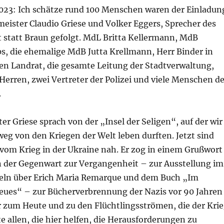
023: Ich schätze rund 100 Menschen waren der Einladun
eister Claudio Griese und Volker Eggers, Sprecher des
 statt Braun gefolgt. MdL Britta Kellermann, MdB
s, die ehemalige MdB Jutta Krellmann, Herr Binder in
den Landrat, die gesamte Leitung der Stadtverwaltung,
erren, zwei Vertreter der Polizei und viele Menschen de
.
r Griese sprach von der „Insel der Seligen“, auf der wir
 weg von den Kriegen der Welt leben durften. Jetzt sind
 vom Krieg in der Ukraine nah. Er zog in einem Grußwort
 der Gegenwart zur Vergangenheit – zur Ausstellung im
eln über Erich Maria Remarque und dem Buch „Im
eues“ – zur Bücherverbrennung der Nazis vor 90 Jahren
 zum Heute und zu den Flüchtlingsströmen, die der Kri
te allen, die hier helfen, die Herausforderungen zu