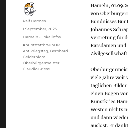
Hameln, 01.09.2
von Oberbürgerm
Autor
Ralf Hermes
Bündnisses Bunt
Veröffentlicht
1 September, 2023
Johannes Schrap
am
Kategorien
Hameln - Lokalinfos
Vertretung für 
Schlagwörter
#buntstattbraunHM
,
Ratsdamen und H
Antikriegstag
,
Bernhard
Zivilgesellschaft
Gelderblom
,
Oberbürgermeister
Claudio Griese
Oberbürgermeiste
viele Jahre weit
täglichen Bilder
einen Bogen von
Kunstkries Ham
Westen nichts n
und dann wieder
auslöst. Er dank