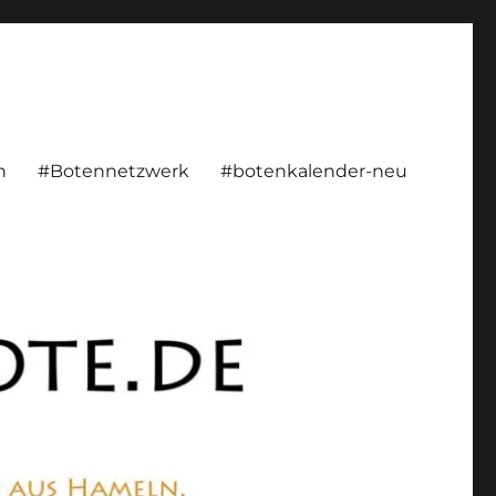
rsönlich, konstruktiv
n
#Botennetzwerk
#botenkalender-neu