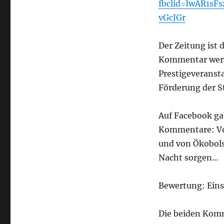
fbclid=IwAR1s
vGcJGr
Der Zeitung ist 
Kommentar wert.
Prestigeveranst
Förderung der S
Auf Facebook g
Kommentare: Von
und von Ökobols
Nacht sorgen…
Bewertung: Eins 
Die beiden Komm