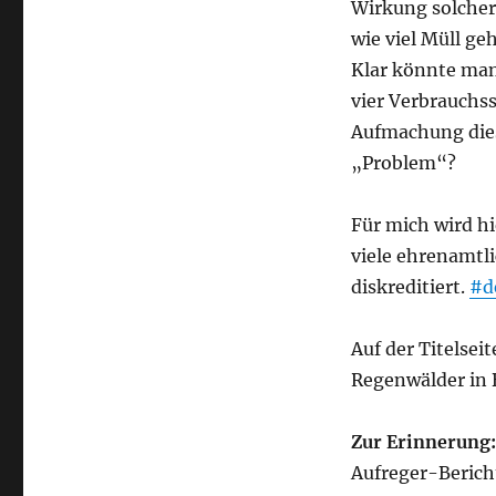
Wirkung solcher
wie viel Müll ge
Klar könnte man 
vier Verbrauchss
Aufmachung dies
„Problem“?
Für mich wird hi
viele ehrenamtli
diskreditiert.
#d
Auf der Titelsei
Regenwälder in B
Zur Erinnerung:
Aufreger-Beric