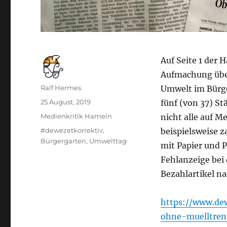
Auf Seite 1 der
Aufmachung übe
Autor
Ralf Hermes
Umwelt im Bürge
Veröffentlicht
25 August, 2019
fünf (von 37) St
am
Kategorien
Medienkritik Hameln
nicht alle auf M
Schlagwörter
#dewezetkorrektiv
,
beispielsweise 
Bürgergarten
,
Umwelttag
mit Papier und P
Fehlanzeige bei 
Bezahlartikel n
https://www.de
ohne-muelltren