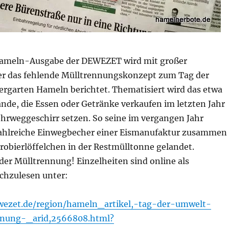
 Hameln-Ausgabe der DEWEZET wird mit großer
r das fehlende Mülltrennungskonzept zum Tag der
rgarten Hameln berichtet. Thematisiert wird das etwa
ände, die Essen oder Getränke verkaufen im letzten Jahr
ehrweggeschirr setzen. So seine im vergangen Jahr
zahlreiche Einwegbecher einer Eismanufaktur zusammen
robierlöffelchen in der Restmülltonne gelandet.
der Mülltrennung! Einzelheiten sind online als
achzulesen unter:
wezet.de/region/hameln_artikel,-tag-der-umwelt-
nung-_arid,2566808.html?