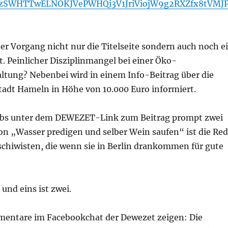
FszSWHTTwELNOKJVePWHQi3V1JriViojW9g2RXZfx8tVMJ
der Vorgang nicht nur die Titelseite sondern auch noch e
 Peinlicher Disziplinmangel bei einer Öko-
altung? Nebenbei wird in einem Info-Beitrag über die
tadt Hameln in Höhe von 10.000 Euro informiert.
abs unter dem DEWEZET-Link zum Beitrag prompt zwei
 „Wasser predigen und selber Wein saufen“ ist die Re
chiwisten, die wenn sie in Berlin drankommen für gute
und eins ist zwei.
entare im Facebookchat der Dewezet zeigen: Die