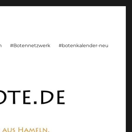
rsönlich, konstruktiv
n
#Botennetzwerk
#botenkalender-neu