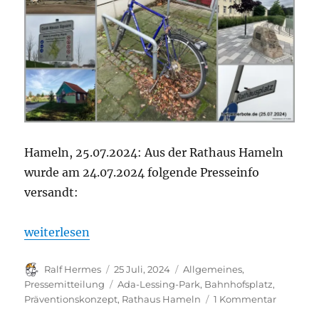
mit
kleinen
Fehlern
kalten
Kaffee
aufrührt
Hameln, 25.07.2024: Aus der Rathaus Hameln
wurde am 24.07.2024 folgende Presseinfo
versandt:
„Presseinfo Rathaus Hameln: Wie Hameln noch sich
weiterlesen
Autor
Veröffentlicht
Kategorien
Ralf Hermes
25 Juli, 2024
Allgemeines
,
am
Schlagwörter
Pressemitteilung
Ada-Lessing-Park
,
Bahnhofsplatz
,
zu
Präventionskonzept
,
Rathaus Hameln
1 Kommentar
Presseinf