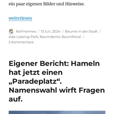
ein paar eigenen Bilder und Hinweise.
„Baumfrevel am Ada-Lessing-Park“
weiterlesen
Autor
Veröffentlicht
Kategorien
Schlag
Ralf Hermes
13 Juli, 2024
Bäume in der Stadt
am
Ada-Lessing-Park
,
Baumdemo
,
Baumfrevel
zu
2 Kommentare
Baumfrevel
am
Ada-
Eigener Bericht: Hameln
Lessing-
Park
hat jetzt einen
„Paradeplatz“.
Namenswahl wirft Fragen
auf.