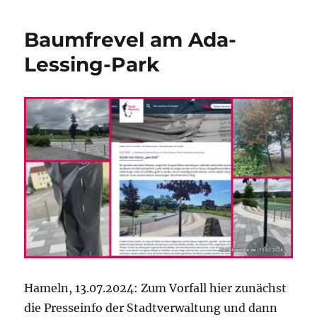
Rathaus
Hameln:
Baumfrevel am Ada-
Wie
Hameln
Lessing-Park
noch
sicherer
werden
soll
Hameln, 13.07.2024: Zum Vorfall hier zunächst
die Presseinfo der Stadtverwaltung und dann