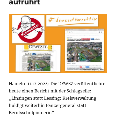
aufrührt
+
pers.
Vorschlag
zur
Güte
Hameln, 11.12.2024: Die DEWEZ veröffentlichte
heute einen Bericht mit der Schlagzeile:
„Linsingen statt Lessing: Kreisverwaltung
huldigt weiterhin Panzergeneral statt
Berufsschulpionierin“.