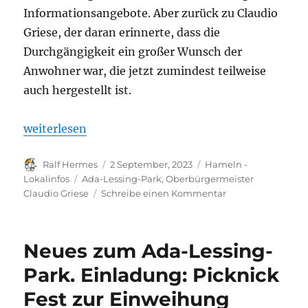
Informationsangebote. Aber zurück zu Claudio
Griese, der daran erinnerte, dass die
Durchgängigkeit ein großer Wunsch der
Anwohner war, die jetzt zumindest teilweise
auch hergestellt ist.
„Botenbericht: Ada-Lessing-Parkeinweihung /-pick
weiterlesen
Autor
Veröffentlicht
Kategorien
Ralf Hermes
2 September, 2023
Hameln -
am
Schlagwörter
Lokalinfos
Ada-Lessing-Park
,
Oberbürgermeister
zu
Claudio Griese
Schreibe einen Kommentar
Botenbericht:
Ada-
Lessing-
Neues zum Ada-Lessing-
Parkeinweihung
/-
Park. Einladung: Picknick
pickickfest
Fest zur Einweihung