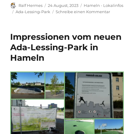
Autor
Veröffentlicht
Kategorien
Ralf Hermes
24 August, 2023
Hameln - Lokalinfos
am
Schlagwörter
zu
Ada-Lessing-Park
Schreibe einen Kommentar
Neues
zum
Ada-
Impressionen vom neuen
Lessing-
Park.
Ada-Lessing-Park in
Einladung:
Hameln
Picknick
Fest
zur
Einweihun