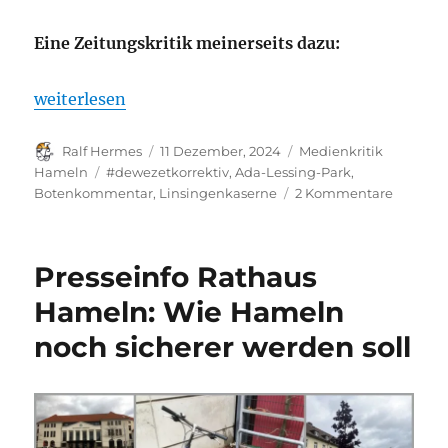
Eine Zeitungskritik meinerseits dazu:
„Eigener Bericht und Kommentar: (#dewezetkorrekti
weiterlesen
Autor
Veröffentlicht
Kategorien
Ralf Hermes
11 Dezember, 2024
Medienkritik
am
Schlagwörter
Hameln
#dewezetkorrektiv
,
Ada-Lessing-Park
,
zu
Botenkommentar
,
Linsingenkaserne
2 Kommentare
Eigener
Bericht
und
Presseinfo Rathaus
Kommen
(#deweze
Hameln: Wie Hameln
Nazi-
noch sicherer werden soll
Analogi
als
Schlagz
oder
wie
man