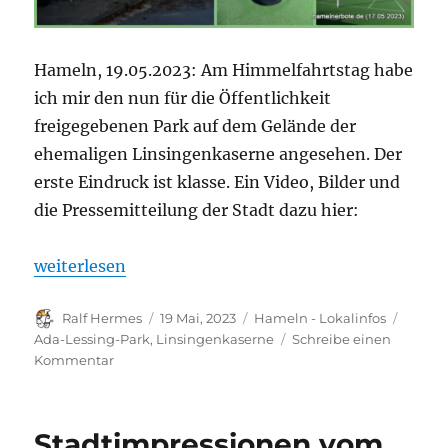
Hameln, 19.05.2023: Am Himmelfahrtstag habe
ich mir den nun für die Öffentlichkeit
freigegebenen Park auf dem Gelände der
ehemaligen Linsingenkaserne angesehen. Der
erste Eindruck ist klasse. Ein Video, Bilder und
die Pressemitteilung der Stadt dazu hier:
„Impressionen vom neuen Ada-Lessing-Park in H
weiterlesen
Autor
Veröffentlicht
Kategorien
Schlag
Ralf Hermes
19 Mai, 2023
Hameln - Lokalinfos
am
Ada-Lessing-Park
,
Linsingenkaserne
Schreibe einen
zu
Kommentar
Impressionen
vom
neuen
Stadtimpressionen vom
Ada-