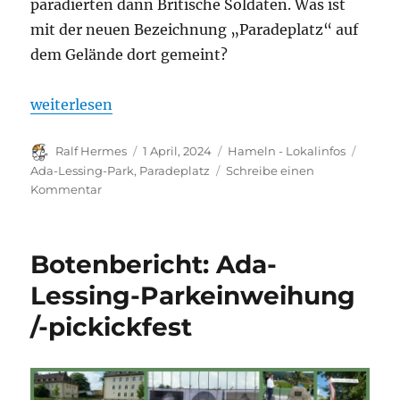
paradierten dann Britische Soldaten. Was ist
mit der neuen Bezeichnung „Paradeplatz“ auf
dem Gelände dort gemeint?
„Eigener Bericht: Hameln hat jetzt einen „Paradepl
weiterlesen
Autor
Veröffentlicht
Kategorien
Schlag
Ralf Hermes
1 April, 2024
Hameln - Lokalinfos
am
Ada-Lessing-Park
,
Paradeplatz
Schreibe einen
zu
Kommentar
Eigener
Bericht:
Hameln
Botenbericht: Ada-
hat
jetzt
Lessing-Parkeinweihung
einen
/-pickickfest
„Paradeplatz“.
Namenswahl
wirft
Fragen
auf.