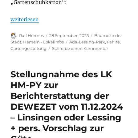
„Gartenschuhkarton“:
„Stadtimpressionen: Mauern und Zäune in Hameln 
weiterlesen
Autor
Veröffentlicht
Kategorien
Ralf Hermes
28 September, 2025
Bäume in der
am
Schlagwörter
Stadt
,
Hameln - Lokalinfos
Ada-Lessing-Park
,
Fahlte
,
zu
Gartengestaltung
Schreibe einen Kommentar
Stadtimpressi
Mauern
und
Stellungnahme des LK
Zäune
in
HM-PY zur
Hameln
Berichterstattung der
(28.09.2025)
DEWEZET vom 11.12.2024
– Linsingen oder Lessing
+ pers. Vorschlag zur