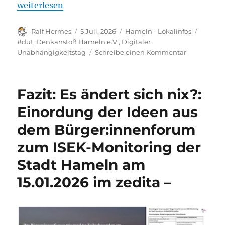
„In Vorbereitung: Digitaler Independence Day – ab
weiterlesen
Autor
Veröffentlicht
Kategorien
Schlag
Ralf Hermes
5 Juli, 2026
Hameln - Lokalinfos
am
#dut
,
Denkanstoß Hameln e.V.
,
Digitaler
zu
Unabhängigkeitstag
Schreibe einen Kommentar
In
Vorbereitun
Digitaler
Fazit: Es ändert sich nix?:
Independe
Day
Einordung der Ideen aus
–
dem Bürger:innenforum
ab
Herbst
zum ISEK-Monitoring der
2026
auch
Stadt Hameln am
in
15.01.2026 im zedita –
Hameln!