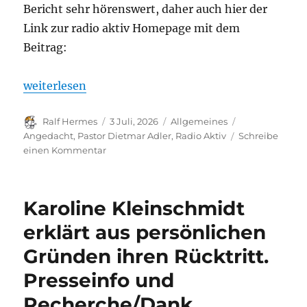
Bericht sehr hörenswert, daher auch hier der
Link zur radio aktiv Homepage mit dem
Beitrag:
„Angedacht – Worte zum Unabhängigkeitstag der 
weiterlesen
Autor
Veröffentlicht
Kategorien
Schlagwörter
Ralf Hermes
3 Juli, 2026
Allgemeines
am
Angedacht
,
Pastor Dietmar Adler
,
Radio Aktiv
Schreibe
zu
einen Kommentar
Angedacht
–
Worte
Karoline Kleinschmidt
zum
Unabhängigkeitstag
erklärt aus persönlichen
der
Gründen ihren Rücktritt.
USA
Presseinfo und
Recherche/Dank