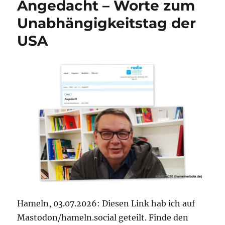
Angedacht – Worte zum
Zum
letzten
Unabhängigkeitstag der
Tacheles-
USA
Newslette
von
Hamelns
Chefredak
(#dewezet
Hameln, 03.07.2026: Diesen Link hab ich auf
Mastodon/hameln.social geteilt. Finde den