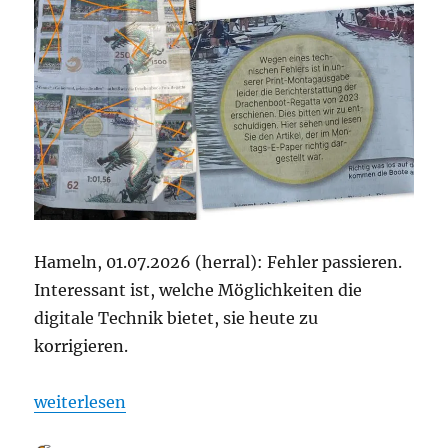
Hameln, 01.07.2026 (herral): Fehler passieren.
Interessant ist, welche Möglichkeiten die
digitale Technik bietet, sie heute zu
korrigieren.
„Die DEWEZET verändert nachträglich ihr E-Paper – 
weiterlesen