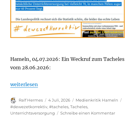
Hameln, 04.07.2026: Ein Weckruf zum Tacheles
vom 28.06.2026:
„„Trump lässt grüßen!“ Zum letzten Tacheles-News
weiterlesen
Autor
Veröffentlicht
Kategorien
Schla
Ralf Hermes
4 Juli, 2026
Medienkritik Hameln
am
#dewezetkorrektiv
,
#tacheles
,
Tacheles
,
zu
Unterrichtsversorgung
Schreibe einen Kommentar
„Trump
lässt
grüßen!“