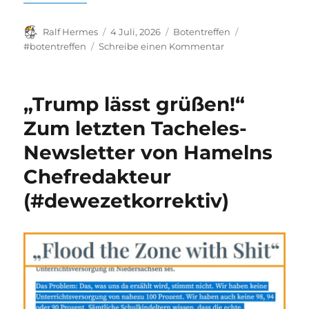
Autor
Veröffentlicht
Kategorien
Schlagwörter
Ralf Hermes
4 Juli, 2026
Botentreffen
am
zu
#botentreffen
Schreibe einen Kommentar
Einladung
#Botentreffen
in
„Trump lässt grüßen!“
den
Sommerferien
Zum letzten Tacheles-
Newsletter von Hamelns
Chefredakteur
(#dewezetkorrektiv)