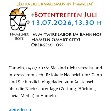
dem
Bürger:innenforum
zum
ISEK-
Monitoring
der
Stadt
Hameln
am
15.01.2026
im
zedita
–
Hameln, 04.07.2026: Sie sind nicht verreist und
interessieren sich für lokale Nachrichten? Dann
sind Sie herzlich eingeladen zum Austausch
über die Nachrichtenlage (Zeitung, Hörfunk,
social Media) in Hameln.
„Einladung #Botentreffen in den Sommerferien“
weiterlesen