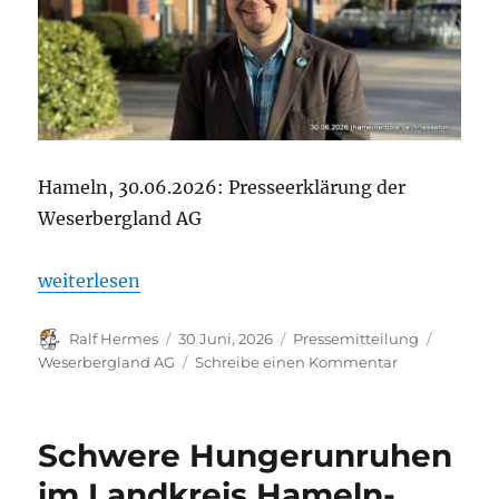
Hameln, 30.06.2026: Presseerklärung der
Weserbergland AG
„Henning Sander, Weserbergland AG – „Wir wollen 
weiterlesen
Autor
Veröffentlicht
Kategorien
Schlagw
Ralf Hermes
30 Juni, 2026
Pressemitteilung
am
zu
Weserbergland AG
Schreibe einen Kommentar
Henning
Sander,
Weserbergla
Schwere Hungerunruhen
AG
–
im Landkreis Hameln-