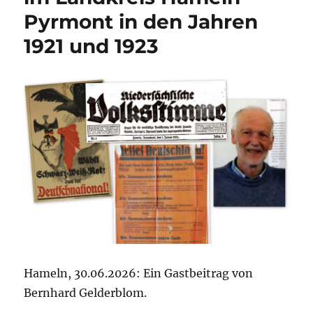
„Wir
Pyrmont in den Jahren
wollen
eine
1921 und 1923
identitätsbil
Marke
sein“(PE)
Hameln, 30.06.2026: Ein Gastbeitrag von
Bernhard Gelderblom.