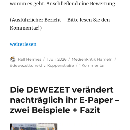
worum es geht. Anschließend eine Bewertung.
(Ausführlicher Bericht – Bitte lesen Sie den
Kommentar!)
„Recherche: „Fall Koppenstraße“ was ist dran? #
weiterlesen
Autor
Veröffentlicht
Kategorien
Schla
Ralf Hermes
1 Juli, 2026
Medienkritik Hameln
am
zu
#dewezetkorrektiv
,
Koppenstraße
1 Kommentar
Recherche:
„Fall
Koppenstraß
Die DEWEZET verändert
was
ist
nachträglich ihr E-Paper –
dran?
zwei Beispiele + Fazit
#dewezetkorr
–
mit
Kommentar