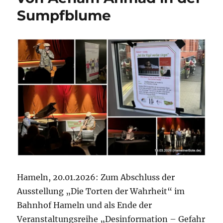
in
Sumpfblume
Hameln
den
Bierdeckelfragen
der
Bevölkerung
–
Kurzbericht
zu
einer
SPD
Veranstaltung
Hameln, 20.01.2026: Zum Abschluss der
Ausstellung „Die Torten der Wahrheit“ im
Bahnhof Hameln und als Ende der
Veranstaltungsreihe „Desinformation – Gefahr