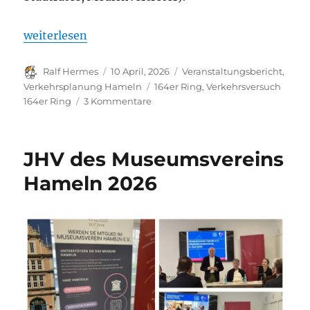
„Zum Verlauf: Infoveranstaltung der Stadt Hameln
weiterlesen
Autor
Veröffentlicht
Kategorien
Ralf Hermes
10 April, 2026
Veranstaltungsbericht
,
am
Schlagwörter
Verkehrsplanung Hameln
164er Ring
,
Verkehrsversuch
zu
164er Ring
3 Kommentare
Zum
Verlauf:
Infoveranstaltung
JHV des Museumsvereins
der
Stadt
Hameln 2026
Hameln
zum
Verkehrsversuch
am
164er
Ring