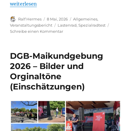
„Verlaufsbericht: Spezialradtest auf dem Rathauspl
weiterlesen
Autor
Veröffentlicht
Kategorien
Ralf Hermes
8 Mai, 2026
Allgemeines
,
am
Schlagwörter
Veranstaltungsbericht
Lastenrad
,
Spezialradtest
zu
Schreibe einen Kommentar
Verlaufsbericht:
Spezialradtest
auf
DGB-Maikundgebung
dem
Rathausplatz
2026 – Bilder und
in
Orginaltöne
Hameln
(Einschätzungen)