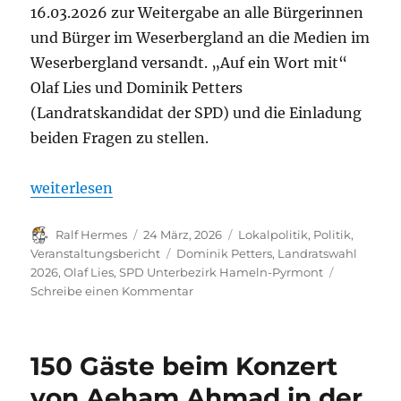
16.03.2026 zur Weitergabe an alle Bürgerinnen
und Bürger im Weserbergland an die Medien im
Weserbergland versandt. „Auf ein Wort mit“
Olaf Lies und Dominik Petters
(Landratskandidat der SPD) und die Einladung
beiden Fragen zu stellen.
„Ministerpräsident Olaf Lies stellt sich in Hameln
weiterlesen
Autor
Veröffentlicht
Kategorien
Ralf Hermes
24 März, 2026
Lokalpolitik
,
Politik
,
am
Schlagwörter
Veranstaltungsbericht
Dominik Petters
,
Landratswahl
2026
,
Olaf Lies
,
SPD Unterbezirk Hameln-Pyrmont
zu
Schreibe einen Kommentar
Ministerpräsident
Olaf
Lies
150 Gäste beim Konzert
stellt
sich
von Aeham Ahmad in der