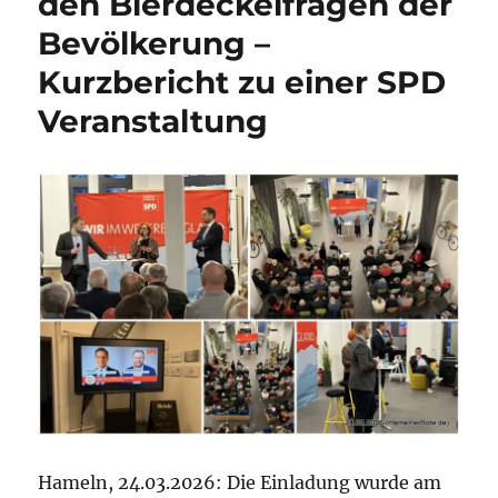
den Bierdeckelfragen der
und
Bevölkerung –
Zeitgeschich
Hameln
Kurzbericht zu einer SPD
e.V.
Veranstaltung
Hameln, 24.03.2026: Die Einladung wurde am