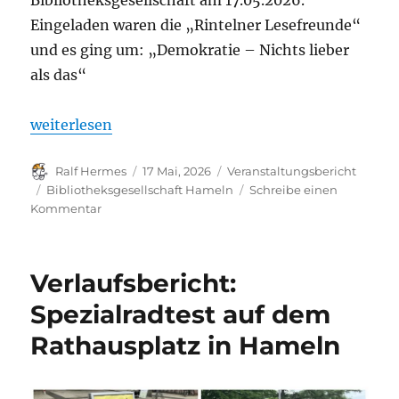
Bibliotheksgesellschaft am 17.05.2026.
Eingeladen waren die „Rintelner Lesefreunde“
und es ging um: „Demokratie – Nichts lieber
als das“
„„Niemand hat das Recht zu gehorchen!““
weiterlesen
Autor
Veröffentlicht
Kategorien
Ralf Hermes
17 Mai, 2026
Veranstaltungsbericht
am
Schlagwörter
Bibliotheksgesellschaft Hameln
Schreibe einen
zu
Kommentar
„Niemand
hat
das
Verlaufsbericht:
Recht
zu
Spezialradtest auf dem
gehorchen!“
Rathausplatz in Hameln