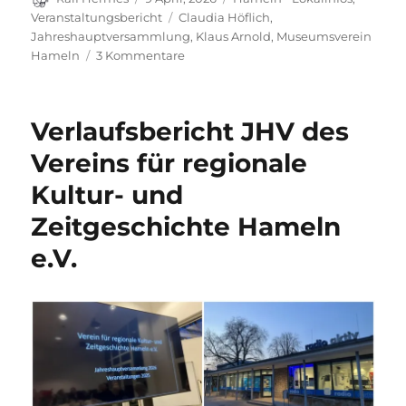
am
Schlagwörter
Veranstaltungsbericht
Claudia Höflich
,
Jahreshauptversammlung
,
Klaus Arnold
,
Museumsverein
zu
Hameln
3 Kommentare
JHV
des
Museumsvereins
Verlaufsbericht JHV des
Hameln
2026
Vereins für regionale
Kultur- und
Zeitgeschichte Hameln
e.V.