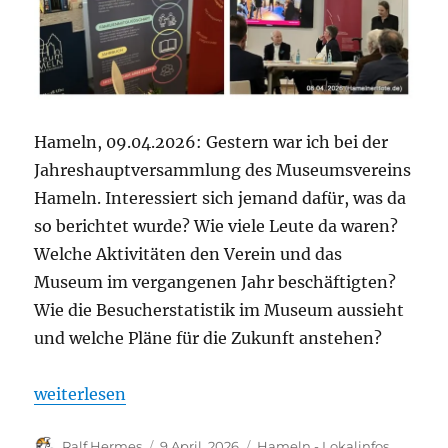
Hameln, 09.04.2026: Gestern war ich bei der
Jahreshauptversammlung des Museumsvereins
Hameln. Interessiert sich jemand dafür, was da
so berichtet wurde? Wie viele Leute da waren?
Welche Aktivitäten den Verein und das
Museum im vergangenen Jahr beschäftigten?
Wie die Besucherstatistik im Museum aussieht
und welche Pläne für die Zukunft anstehen?
„JHV des Museumsvereins Hameln 2026“
weiterlesen
Autor
Veröffentlicht
Kategorien
Ralf Hermes
9 April, 2026
Hameln - Lokalinfos
,