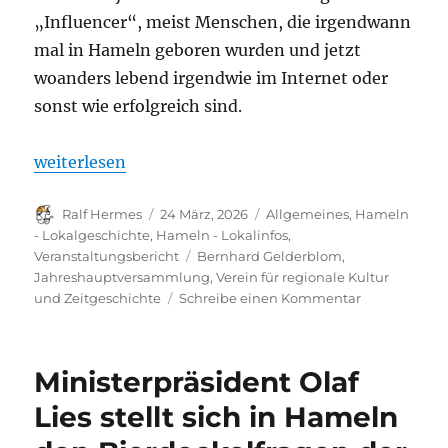
„Influencer“, meist Menschen, die irgendwann
mal in Hameln geboren wurden und jetzt
woanders lebend irgendwie im Internet oder
sonst wie erfolgreich sind.
„Verlaufsbericht JHV des Vereins für regionale Kult
weiterlesen
Autor
Veröffentlicht
Kategorien
Ralf Hermes
24 März, 2026
Allgemeines
,
Hameln
am
- Lokalgeschichte
,
Hameln - Lokalinfos
,
Schlagwörter
Veranstaltungsbericht
Bernhard Gelderblom
,
Jahreshauptversammlung
,
Verein für regionale Kultur
zu
und Zeitgeschichte
Schreibe einen Kommentar
Verlaufsberic
JHV
des
Ministerpräsident Olaf
Vereins
für
Lies stellt sich in Hameln
regionale
Kultur-