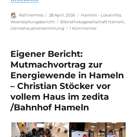
Autor
Veröffentlicht
Kategorien
Ralf Hermes
28 April, 2026
Hameln - Lokalinfos
,
am
Schlagwörter
Veranstaltungsbericht
Bibliotheksgesellschaft Hameln
,
zu
Jahreshauptversammlung
1 Kommentar
Vorstand
der
Bibliotheksgesellsc
Eigener Bericht:
Hameln
einstimmig
Mutmachvortrag zur
bestätigt
Energiewende in Hameln
–
Neues
– Christian Stöcker vor
von
der
vollem Haus im zedita
Stadtbücherei
/Bahnhof Hameln