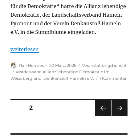
für die Demokratie“ hatte die Allianz lebendige
Demokratie, der Landschaftsverband Hameln-
Pyrmont und der Verein Denkanstoß Hameln
e.V. in die Sumpfblume eingeladen.
„150 Gäste beim Konzert von Aeham Ahmad in der
weiterlesen
Autor
Veröffentlicht
Kategorien
Ralf Hermes
20 März, 2026
Veranstaltungsbericht
am
Schlagwörter
#istdaswahr
,
Allianz lebendige Demokratie im
zu
Weserbergland
,
Denkanstoß Hameln e.V.
1 Kommentar
150
Gäste
beim
Konze
Seitennummerierung
SEITE
2
von
Aeh
VOR
NÄC
der
Ahm
HERI
HSTE
in
GE
SEIT
Beiträge
SEIT
E
der